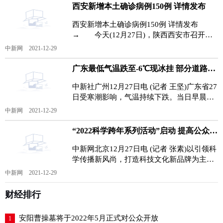
西安新增本土确诊病例150例 详情发布
西安新增本土确诊病例150例 详情发布
→ 今天(12月27日)，陕西西安市召开新
冠肺炎疫情防控工作新闻发布会。 2021
中新网 2021-12-29
年12月26日0时-2
广东最低气温跌至-6℃现冰挂 部分道路及海上交通受影响
中新社广州12月27日电 (记者 王坚)广东省27
日受寒潮影响，气温持续下跌。当日早晨，
广东粤北山区出现-6℃至-1℃的低温，其中
中新网 2021-12-29
连山的金
“2022科学跨年系列活动”启动 提高公众对科学类流言“免疫力”
中新网北京12月27日电 (记者 张素)以引领科
学传播新风尚，打造科技文化新品牌为主题
的2022科学跨年系列活动已启动。记者27日
中新网 2021-12-29
从主办方获悉
财经排行
安阳曹操墓将于2022年5月正式对公众开放
1