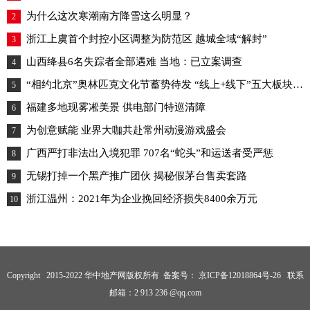
为什么这次寒潮南方降雪这么明显？
2
浙江上虞首个封控小区调整为防范区 越城全域“解封”
3
山西绛县6名失踪者全部遇难 当地：已立案调查
4
“相约北京”奥林匹克文化节蓄势待发 “线上+线下”五大板块喜迎冬奥
5
福建多地现雾凇美景 供电部门特巡清障
6
为创意赋能 业界大咖共赴常州动漫游戏盛会
7
广西严打非法出入境犯罪 707名“蛇头”和运送者受严惩
8
无锡打掉一个黑产推广团伙 揭秘假茅台售卖套路
9
浙江温州：2021年为企业挽回经济损失8400余万元
10
Copyright 2015-2022 华中地产网版权所有 备案号：
京ICP备12018864号-26
联系
邮箱：2 913 236 @qq.com