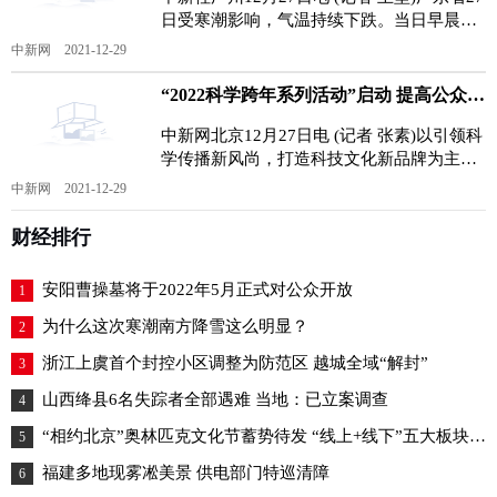
日受寒潮影响，气温持续下跌。当日早晨，
广东粤北山区出现-6℃至-1℃的低温，其中
中新网 2021-12-29
连山的金
“2022科学跨年系列活动”启动 提高公众对科学类流言“免疫力”
中新网北京12月27日电 (记者 张素)以引领科
学传播新风尚，打造科技文化新品牌为主题
的2022科学跨年系列活动已启动。记者27日
中新网 2021-12-29
从主办方获悉
财经排行
安阳曹操墓将于2022年5月正式对公众开放
1
为什么这次寒潮南方降雪这么明显？
2
浙江上虞首个封控小区调整为防范区 越城全域“解封”
3
山西绛县6名失踪者全部遇难 当地：已立案调查
4
“相约北京”奥林匹克文化节蓄势待发 “线上+线下”五大板块喜迎冬奥
5
福建多地现雾凇美景 供电部门特巡清障
6